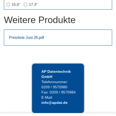
15,6"
17,3"
Weitere Produkte
Preisliste Juni 26.pdf
AP Datentechnik
GmbH
Telefonnummer:
0209 / 9570980
Fax: 0209 / 9570984
E-Mail:
in
fo@
apda
t.de