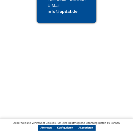
E-Mail:
in
fo@
apda
t.de
Diese Website verwendet Cookies, um eine bestmögliche Erfahrung bieten zu können.
Ablehnen
Konfigurieren
Akzeptieren