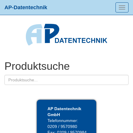
AP-Datentechnik
Toggl
navig
Produktsuche
AP Datentechnik
GmbH
Telefonnummer:
0209 / 9570980
Fax: 0209 / 9570984